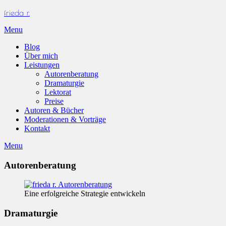
Skip
frieda r.
to
Menu
content
Blog
Über mich
Leistungen
Autorenberatung
Dramaturgie
Lektorat
Preise
Autoren & Bücher
Moderationen & Vorträge
Kontakt
Menu
Autorenberatung
Eine erfolgreiche Strategie entwickeln
Dramaturgie