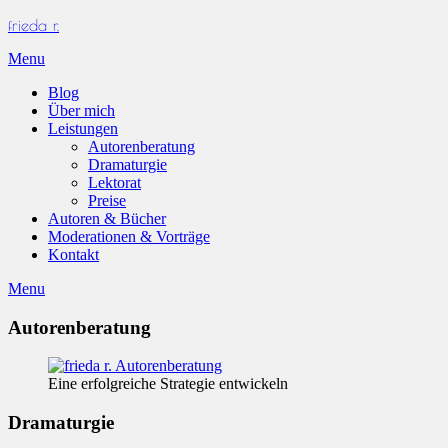
Skip
frieda r.
to
Menu
content
Blog
Über mich
Leistungen
Autorenberatung
Dramaturgie
Lektorat
Preise
Autoren & Bücher
Moderationen & Vorträge
Kontakt
Menu
Autorenberatung
Eine erfolgreiche Strategie entwickeln
Dramaturgie