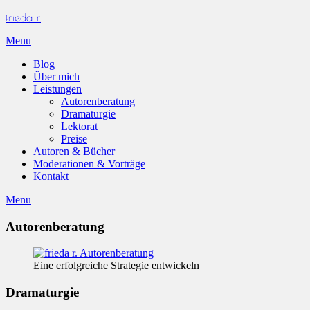
Skip
frieda r.
to
Menu
content
Blog
Über mich
Leistungen
Autorenberatung
Dramaturgie
Lektorat
Preise
Autoren & Bücher
Moderationen & Vorträge
Kontakt
Menu
Autorenberatung
Eine erfolgreiche Strategie entwickeln
Dramaturgie